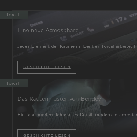
Torcal
Eine neue Atmosphäre
Jedes Element der Kabine im Bentley Torcal arbeitet 
GESCHICHTE LESEN
Torcal
Das Rautenmuster von Bentley
Ein fast hundert Jahre altes Detail, modern interpretie
GESCHICHTE LESEN