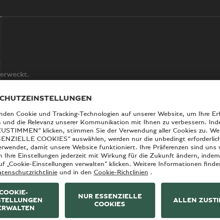
erweckt.
tley als Inspiration für seinen neuesten Modellnamen diente