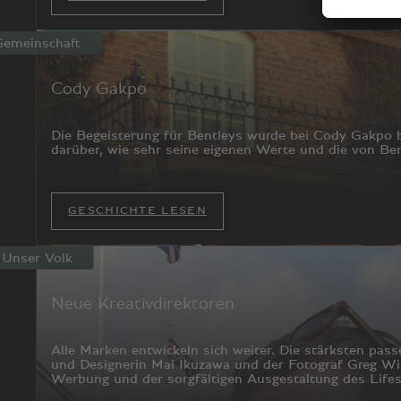
Gemeinschaft
Cody Gakpo
Die Begeisterung für Bentleys wurde bei Cody Gakpo be
darüber, wie sehr seine eigenen Werte und die von Ben
GESCHICHTE LESEN
Unser Volk
Neue Kreativdirektoren
Alle Marken entwickeln sich weiter. Die stärksten pas
und Designerin Mai Ikuzawa und der Fotograf Greg Wil
Werbung und der sorgfältigen Ausgestaltung des Lifes