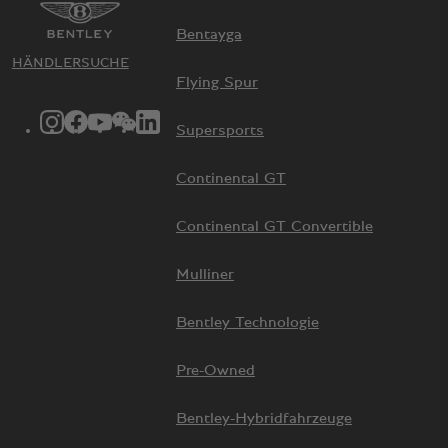
Bentayga
HÄNDLERSUCHE
Flying Spur
INSTAGRAM-LOGO"
FACEBOOK-LOGO"
YOUTUBE-LOGO"
WECHAT-LOGO"
LINKEDIN-LOGO"
Supersports
Continental GT
Continental GT Convertible
Mulliner
Bentley Technologie
Pre-Owned
Bentley-Hybridfahrzeuge