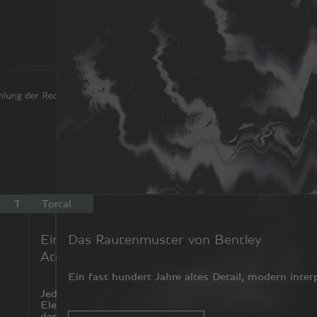
Torcal
Torcal
Eine neue
Das Rautenmuster von Bentley
Atmosphäre
Ein fast hundert Jahre altes Detail, modern inter
Jedes
Element
der Kabine