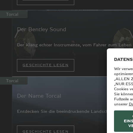
Torcal
Der Bentley Sound
Der Klang echter Instrumente, vom Fahrer zum Leben 
GESCHICHTE LESEN
Torcal
Der Name Torcal
Entdecken Sie die beeindruckende Landschaft, die Ben
GESCHICHTE LESEN