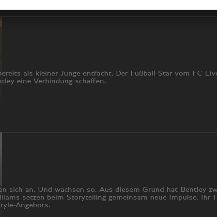
reits als kleiner Junge entfacht. Der Fußball-Star vom FC Li
tley eine Verbindung schaffen.
sen sich an. Und wachsen so. Aus diesem Grund hat Bentley zwe
liams setzen beim Storytelling gemeinsam neue Impulse. Ihr 
tyle-Angebots.