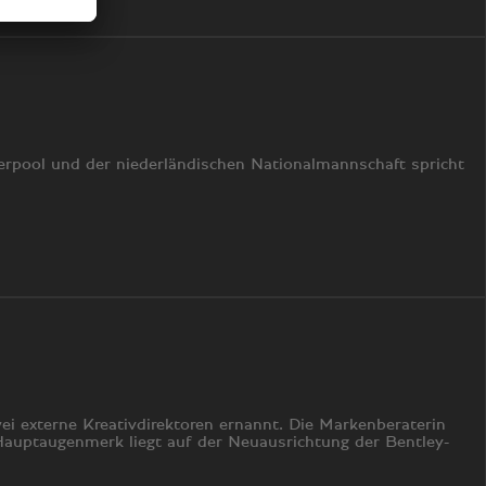
verpool und der niederländischen Nationalmannschaft spricht
i externe Kreativdirektoren ernannt. Die Markenberaterin
Hauptaugenmerk liegt auf der Neuausrichtung der Bentley-