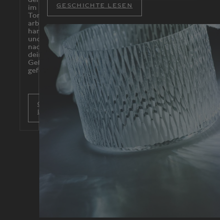
GESCHICHTE LESEN
im Bentley
Torcal
arbeitet
harmonisch
und ist
nach
deinem
Gefühl
geformt.
GESCHICHTE
LESEN
Ne