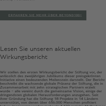
ERFAHREN SIE MEHR ÜBER BEYOND100+
Lesen Sie unseren aktuellen
Wirkungsbericht
Wir stellen den ersten Wirkungsbericht der Stiftung vor, der
anlässlich des zweijährigen Jubiläums dieser preisgekrönten
Initiative einen bedeutenden Meilenstein darstellt. Der Bericht
beschreibt die wachsende globale Präsenz der Stiftung, die in
Zusammenarbeit mit zehn strategischen Partnern erzielt
wurde − alle vereint durch die gemeinsame Vision, einige der
dringendsten globalen Herausforderungen anzugehen. Seit
ihrer Gründung hat die Stiftung 18 Projekte in 14 Ländern
unterstützt, von denen über 636.000 Menschen profitiert