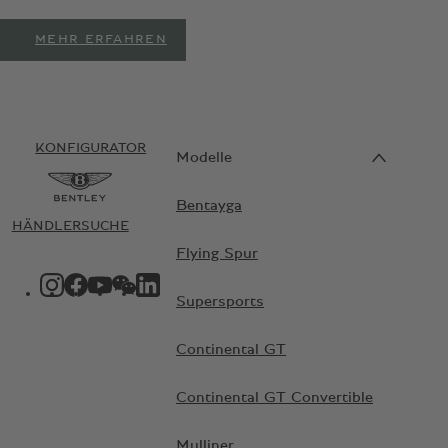
MEHR ERFAHREN
KONFIGURATOR
Modelle
Bentayga
HÄNDLERSUCHE
Flying Spur
INSTAGRAM-LOGO"
FACEBOOK-LOGO"
YOUTUBE-LOGO"
WECHAT-LOGO"
LINKEDIN-LOGO"
Supersports
Continental GT
Continental GT Convertible
Mulliner