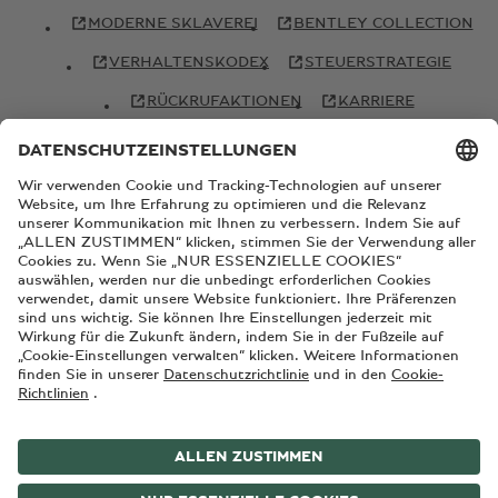
MODERNE SKLAVEREI
BENTLEY COLLECTION
VERHALTENSKODEX
STEUERSTRATEGIE
RÜCKRUFAKTIONEN
KARRIERE
© Copyright Bentley Motors 2026
IMPRESSUM
SITEMAP
NEHMEN SIE KONTAKT MIT UNS AUF
ALLGEMEINE GESCHÄFTSBEDINGUNGEN
DATENSCHUTZRICHTLINIE
COOKIE-RICHTLINIE
EU DATA ACT
COOKIE-EINSTELLUNGEN