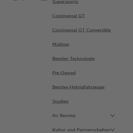
Supersports
Continental GT
Continental GT Convertible
Mulliner
Bentley Technologie
Pre-Owned
Bentley-Hybridfahrzeuge
Studien
Ihr Bentley
Kultur und Partnerschaften