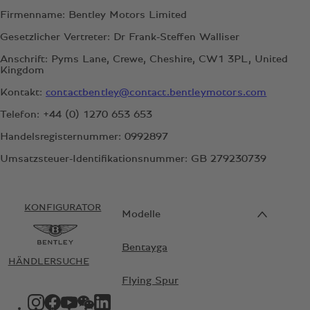
Firmenname: Bentley Motors Limited
Gesetzlicher Vertreter: Dr Frank-Steffen Walliser
Anschrift: Pyms Lane, Crewe, Cheshire, CW1 3PL, United
Kingdom
Kontakt:
contactbentley@contact.bentleymotors.com
Telefon: +44 (0) 1270 653 653
Handelsregisternummer: 0992897
Umsatzsteuer-Identifikationsnummer: GB 279230739
KONFIGURATOR
Modelle
Bentayga
HÄNDLERSUCHE
Flying Spur
INSTAGRAM-LOGO"
FACEBOOK-LOGO"
YOUTUBE-LOGO"
WECHAT-LOGO"
LINKEDIN-LOGO"