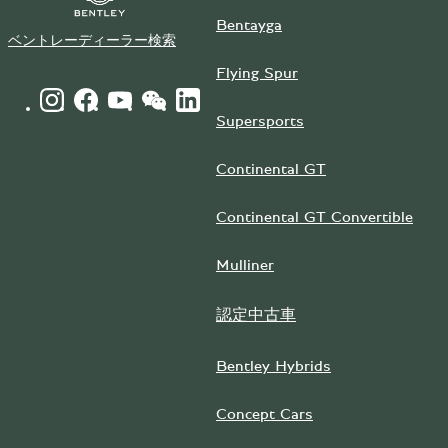
Bentayga
ベントレーディーラー検索
Flying Spur
INSTAGRAM LOGO"
FACEBOOK LOGO"
YOUTUBE LOGO"
WECHAT LOGO"
LINKEDIN LOGO"
Supersports
Continental GT
Continental GT Convertible
Mulliner
認定中古車
Bentley Hybrids
Concept Cars