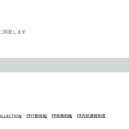
に同意します
OLLECTION
行動規範
税務戦略
内部通報制度