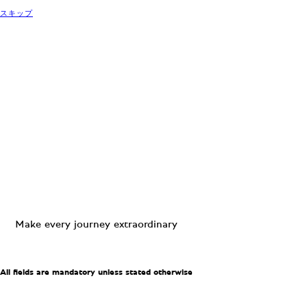
スキップ
Make every journey extraordinary
All fields are mandatory unless stated otherwise