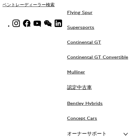
ベントレーディーラー検索
Flying Spur
INSTAGRAM LOGO"
FACEBOOK LOGO"
YOUTUBE LOGO"
WECHAT LOGO"
LINKEDIN LOGO"
Supersports
Continental GT
Continental GT Convertible
Mulliner
認定中古車
Bentley Hybrids
Concept Cars
オーナーサポート