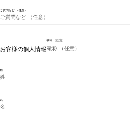
ご質問など （任意）
敬称 （任意）
お客様の個人情報
姓
名