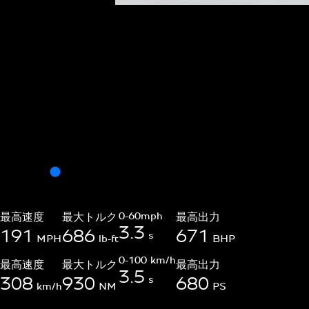
0-60mph
最高速度
最大トルク
最高出力
3.3
191
686
671
s
MPH
lb-ft
BHP
0-100 km/h
最高速度
最大トルク
最高出力
3.5
s
308
930
680
km/h
NM
PS