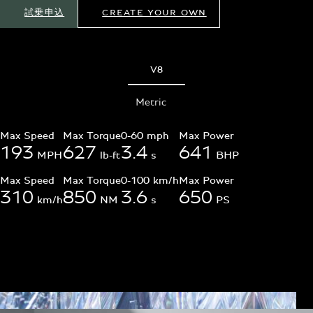
試乗申込
CREATE YOUR OWN
V8
Metric
Max Speed
Max Torque
0-60 mph
Max Power
193
627
3.4
641
MPH
lb-ft
s
BHP
Max Speed
Max Torque
0-100 km/h
Max Power
310
850
3.6
650
km/h
NM
s
PS