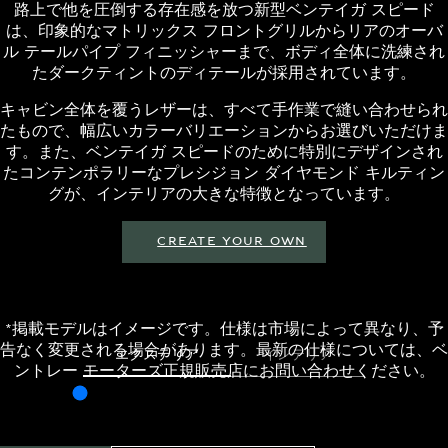
路上で他を圧倒する存在感を放つ新型ベンテイガ スピード
は、印象的なマトリックス フロントグリルからリアのオーバ
ル テールパイプ フィニッシャーまで、ボディ全体に洗練され
たダークティントのディテールが採用されています。
キャビン全体を覆うレザーは、すべて手作業で縫い合わせられ
たもので、幅広いカラーバリエーションからお選びいただけま
す。また、ベンテイガ スピードのために特別にデザインされ
たコンテンポラリーなプレシジョン ダイヤモンド キルティン
グが、インテリアの大きな特徴となっています。
CREATE YOUR OWN
*掲載モデルはイメージです。仕様は市場によって異なり、予
告なく変更される場合があります。最新の仕様については、ベ
エクステリア
インテリア
ントレー モーターズ正規販売店にお問い合わせください。