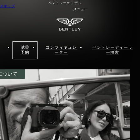
ベントレーのモデル
スキップ
メニュー
試乗
コンフィギュレ
ベントレーディーラ
予約
ーター
ー検索
について