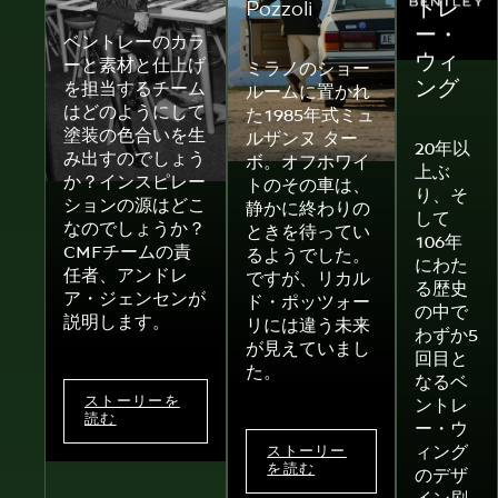
Pozzoli
トレ
ー・
ベントレーのカラ
ウィ
ーと素材と仕上げ
ミラノのショー
ング
を担当するチーム
ルームに置かれ
はどのようにして
た1985年式ミュ
塗装の色合いを生
ルザンヌ ター
20年以
み出すのでしょう
ボ。オフホワイ
上ぶ
か？インスピレー
トのその車は、
り、そ
ションの源はどこ
静かに終わりの
して
なのでしょうか？
ときを待ってい
106年
CMFチームの責
るようでした。
にわた
任者、アンドレ
ですが、リカル
る歴史
ア・ジェンセンが
ド・ポッツォー
の中で
説明します。
リには違う未来
わずか5
が見えていまし
回目と
た。
なるベ
ストーリーを
ントレ
読む
ー・ウ
ィング
ストーリー
を読む
のデザ