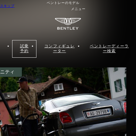
ベントレーのモデル
スキップ
メニュー
試乗
コンフィギュレ
ベントレーディーラ
予約
ーター
ー検索
ニティ