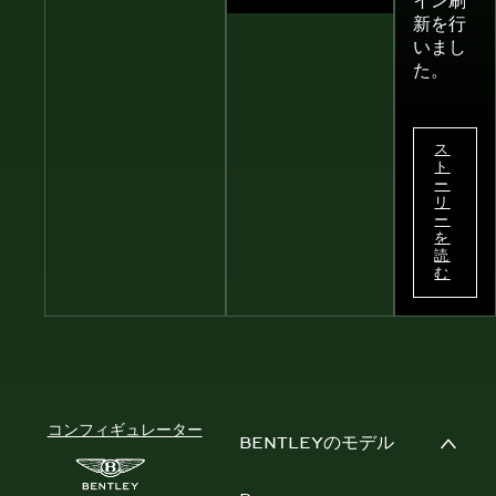
イン刷
新を行
いまし
た。
ス
ト
ー
リ
ー
を
読
む
コンフィギュレーター
BENTLEYのモデル