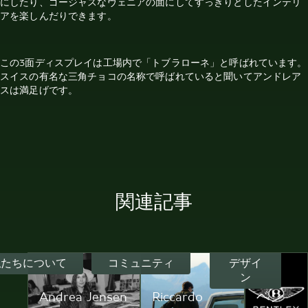
にしたり、ゴージャスなヴェニアの面にしてすっきりとしたインテリ
アを楽しんだりできます。
この3面ディスプレイは工場内で「トブラローネ」と呼ばれています。
スイスの有名な三角チョコの名称で呼ばれていると聞いてアンドレア
スは満足げです。
関連記事
私たちについて
コミュニティ
デザイ
ン
Andrea Jensen
Riccardo
ベン