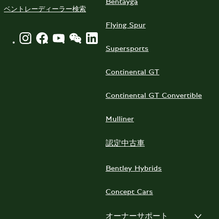
Bentayga
ベントレーディーラー検索
Flying Spur
INSTAGRAM LOGO"
FACEBOOK LOGO"
YOUTUBE LOGO"
WECHAT LOGO"
LINKEDIN LOGO"
Supersports
Continental GT
Continental GT Convertible
Mulliner
認定中古車
Bentley Hybrids
Concept Cars
オーナーサポート