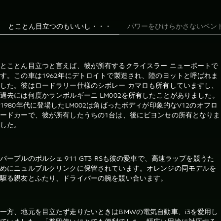
とことん目立つのもいいし・・・
パワーをひけらかさないベン
とことん目立つと言えば、彼が所有するクライスラー ニューポートで
す。この車は1962年にデトロイトで製造され、陸のヨットと呼ばれま
した。彼はロードラリー仕様のシボレー カマロも所有していますし、
過去には何度かランボルギーニ LM002を所有したことがありました。
1980年代に登場したLM002は角ばったボディが印象的なV12のオフロ
ードカーで、彼が所有したうちの1台は、後にビヨンセの所有となりま
した。
パープルのポルシェ 911 GT3 RSも彼の愛車で、高速ラップを競うた
めにニュルブルクリンクに保管されています。オレンジの同モデルを
駆る親友とふたり、ドライバーの腕を競い合います。
一方、地元を目立たず走りたいときはBMWの電気自動車、i3を愛用し