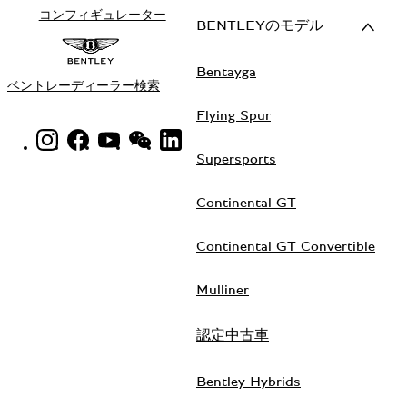
コンフィギュレーター
BENTLEYのモデル
Bentayga
ベントレーディーラー検索
Flying Spur
INSTAGRAM LOGO"
FACEBOOK LOGO"
YOUTUBE LOGO"
WECHAT LOGO"
LINKEDIN LOGO"
Supersports
Continental GT
Continental GT Convertible
Mulliner
認定中古車
Bentley Hybrids