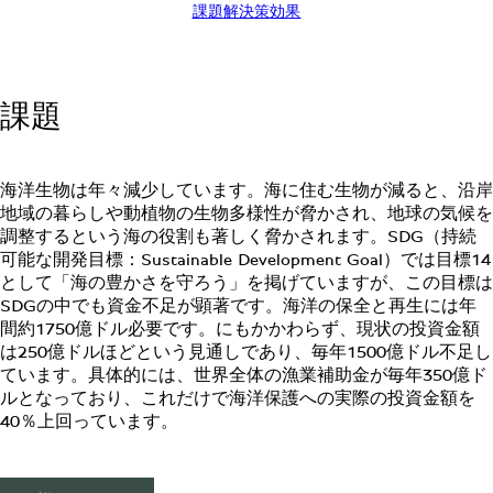
課題
解決策
効果
課題
海洋生物は年々減少しています。海に住む生物が減ると、沿岸
地域の暮らしや動植物の生物多様性が脅かされ、地球の気候を
調整するという海の役割も著しく脅かされます。SDG（持続
可能な開発目標：Sustainable Development Goal）では目標14
として「海の豊かさを守ろう」を掲げていますが、この目標は
SDGの中でも資金不足が顕著です。海洋の保全と再生には年
間約1750億ドル必要です。にもかかわらず、現状の投資金額
は250億ドルほどという見通しであり、毎年1500億ドル不足し
ています。具体的には、世界全体の漁業補助金が毎年350億ド
ルとなっており、これだけで海洋保護への実際の投資金額を
40％上回っています。