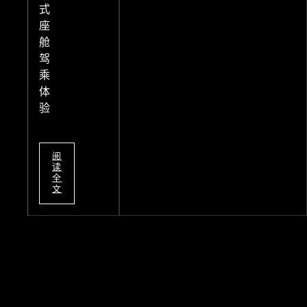
式
座
舱
驾
乘
体
验
阅
读
全
文