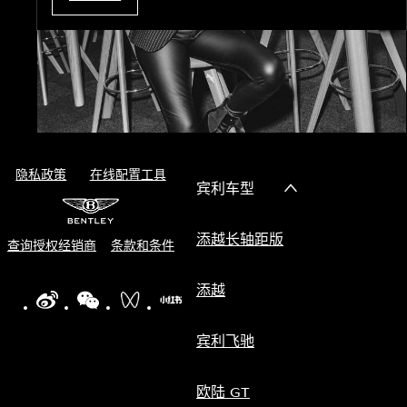
隐私政策
在线配置工具
宾利车型
添越长轴距版
查询授权经销商
条款和条件
添越
WEIBO LOGO"
WECHAT LOGO"
BENTLEY WECHAT CHANNELS"
BENTLEY REDNOTE CHANNEL"
宾利飞驰
欧陆 GT