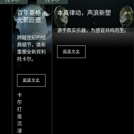
驾乘
百年菱格，
本真律动，声浪新塑
智
光影匠造
调，
源于真实乐器，为感官共鸣而生。
四境
跨越世纪的经
新启
典细节，焕新
重塑全新宾利
阅读全文
全
托卡尔。
新
宾
利
阅读全文
托
卡
尔
打
造
沉
浸