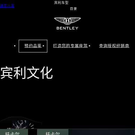
宾利车型
跳至内容
目录
预约品鉴
打造您的专属座驾
查询授权经销商
宾利文化
托卡尔
托卡尔
托卡尔