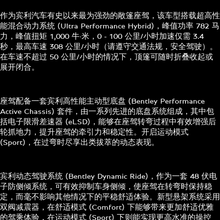
作为宾利汽车有史以来最为强劲的敞篷座驾，该车型搭载超高性
能混合动力系统 (Ultra Performance Hybrid)，峰值功率 782 马
力，峰值扭矩 1,000 牛·米，0 - 100 公里/小时加速仅需 3.4
秒，最高车速 308 公里/小时（请遵守交通法规，安全驾驶）。
在车速不超过 50 公里/小时的情况下，顶篷可随时折叠收起或
展开闭合。
座驾配备一套宾利高性能主动型底盘 (Bentley Performance
Active Chassis) 套件，由一系列先进的底盘系统组成，其中包
括电子限滑差速器 (eLSD)，能够在座驾转弯过程中有效增强后
轮抓地力，提升座驾的牵引力和稳定性。开启运动模式
(Sport)，在过弯时尽享出类拔萃的动态表现。
宾利动态驾驶系统 (Bentley Dynamic Ride)，作为一套 48 伏电
子防侧倾系统，可有效抑制车身侧倾，使座驾在转弯时保持稳
定，而毫不影响其他情况下的平稳舒适体验。新型悬架系统采用
双阀减震器，在舒适模式 (Comfort) 下能够带来更加舒适优雅
的驾乘体验，在运动模式 (Sport) 下则能实现更高水准的操控