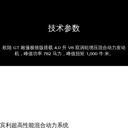
技术参数
欧陆 GT 敞篷极致版搭载 4.0 升 V8 双涡轮增压混合动力发动
机，峰值功率 782 马力，峰值扭矩 1,000 牛·米。
* 选配夏季轮胎作为出厂配置可达到最高时速。请遵守交通法
规，安全驾驶。
性能指标
重量和体积
方面
宾利超高性能混合动力系统