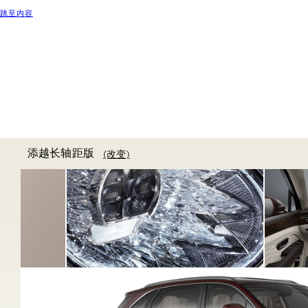
跳至内容
添越长轴距版
(改变)