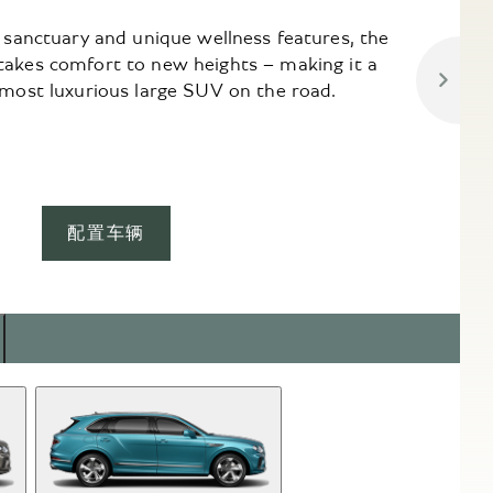
f sanctuary and unique wellness features, the
kes comfort to new heights – making it a
 most luxurious large SUV on the road.
配置车辆