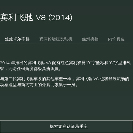
宾利飞驰 V8 (2014)
处处卓尔不群
双涡轮增压发动机
丝滑换挡
内饰真皮
2014 年推出的宾利飞驰 V8 配有红色宾利双翼“B”字徽标和“8”字型排气
管，无论任何角度都极具辨识度。
与第二代宾利飞驰车系的其他车型一样，宾利飞驰 V8 也将舒展流畅的
动感造型与简约前卫的外观元素集于一身。
探索宾利认证易手车