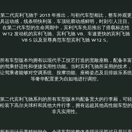
第二代宾利飞驰于 2013 年推出，与初代车型相比，整车外观更
具运动感，线条明快利落，车顶轮廓动感鲜明，时刻引人注目。
在第二代车型的生命周期中，宾利汽车先后推出了搭载标志性
W12 发动机的宾利飞驰、宾利飞驰 V8、车速更快的宾利飞驰
V8 S 以及至尊典范车型宾利飞驰 W12 S。
所有车型版本均拥有以现代手工技艺打造的宽敞座舱，配备丰富
的驾乘舒适性和便捷实用性功能。当时宾利飞驰所采用的技术，
让驾乘者能够对空调系统、按摩功能、座椅姿态及后排娱乐系统
等奢华配置更为自如地进行调控。
第二代宾利飞驰系列的所有车型版本均配备宽大的行李厢，可轻
松装下高尔夫球杆和其他大件行李，拥有远超其他高性能车型的
非凡实用性。
所有设计元素精妙融合，令该车型的整体表现远远胜过只是以高