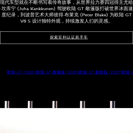
现代车型就在不断书写着传奇故事，从世界拉力赛四冠得主尤哈
·坎库宁 (Juha Kankkunen) 驾驶欧陆 GT 敞篷版打破世界冰面速
度纪录，到波普艺术大师彼得·布莱克 (Peter Blake) 为欧陆 GT
V8 S 设计独特外观，持续激发人们的灵感。
探索宾利认证易手车
欧陆 GT (2003)
欧陆 GT 敞篷版 (2005)
欧陆 GT 极致版 (2007)
欧陆 G