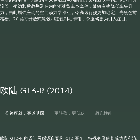
重新调校的转向系统则带来更加出色的路面反馈和驾驭手感。包含前分
流器、裙边和后散热器在内的流线型车身套件，能够有效降低车头升
力，由此增强座驾的空气动力学特性，令高速行驶更加稳定。亮黑色前
格栅、20 英寸开放式轮毂和红色制动卡钳，令座驾更为引人注目。
欧陆 GT3-R (2014)
公路座驾，赛道基因
更轻盈，更低伏
超凡性能
欧陆 GT3-R 的设计灵感源自宾利 GT3 赛车，特殊身份使其成为宾利汽