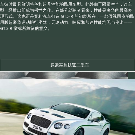
车彼时最具鲜明特色和超凡性能的民用车型。此外由于限量生产，该车
型一经推出即成为稀世之作。在部分驾驶者看来，性能是奢华的最高表
现形式。这也正是宾利汽车打造 GT3-R 的初衷所在：一款傲视同侪的民
用版超豪华运动旅行座驾，无论动力、响应和加速性能均无与伦比——
GT3-R 徽标所象征的意义。
探索宾利认证二手车