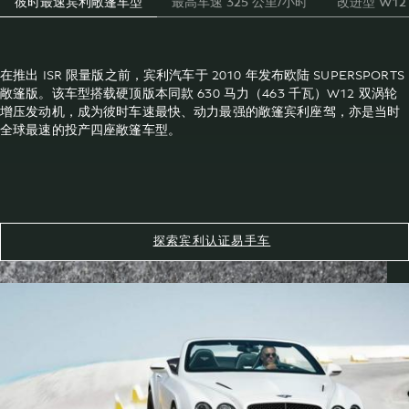
彼时最速宾利敞篷车型
最高车速 325 公里/小时
改进型 W12
在推出 ISR 限量版之前，宾利汽车于 2010 年发布欧陆 SUPERSPORTS
敞篷版。该车型搭载硬顶版本同款 630 马力（463 千瓦）W12 双涡轮
增压发动机，成为彼时车速最快、动力最强的敞篷宾利座驾，亦是当时
全球最速的投产四座敞篷车型。
探索宾利认证易手车