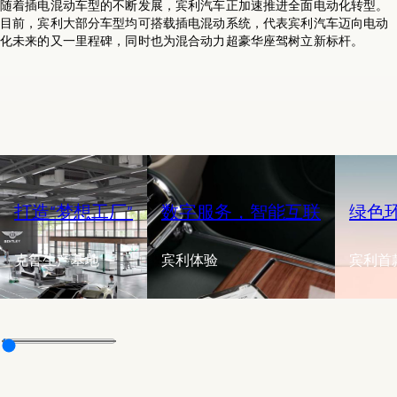
随着插电混动车型的不断发展，宾利汽车正加速推进全面电动化转型。
目前，宾利大部分车型均可搭载插电混动系统，代表宾利汽车迈向电动
化未来的又一里程碑，同时也为混合动力超豪华座驾树立新标杆。
打造“梦想工厂”
数字服务，智能互联
绿色
克鲁生产基地
宾利体验
宾利首